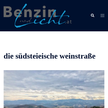
Zum
Inhalt
springen
Suche
Men
umsc
die südsteieische weinstraße